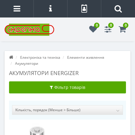
0
0
0
Електроніка та техніка
Елементи живлення
Акумулятори
АКУМУЛЯТОРИ ENERGIZER
Фільтр товарів