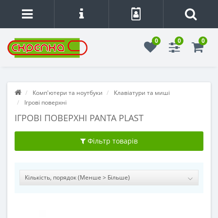
0
0
0
Комп'ютери та ноутбуки
Клавіатури та миші
Ігрові поверхні
ІГРОВІ ПОВЕРХНІ PANTA PLAST
Фільтр товарів