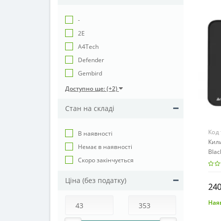
-
2E
A4Tech
Defender
Gembird
Доступно ще: (+2)
Стан на складі
Код
В наявності
Кил
Немає в наявності
Blac
Cкоро закінчується
Ціна (без податку)
240
Наяв