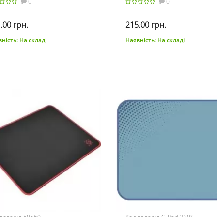
0
0
.00 грн.
215.00 грн.
ність:
На складі
Наявність:
На складі
До кошика
До кошика
 товару:
50560
Код товару:
G-Pad 230S