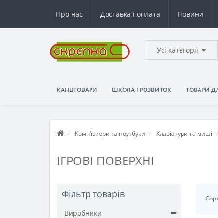
Про нас
Доставка і оплата
Новини
Усі категорії
КАНЦТОВАРИ
ШКОЛА І РОЗВИТОК
ТОВАРИ Д
Комп'ютери та ноутбуки
Клавіатури та миші
ІГРОВІ ПОВЕРХНІ
Фільтр товарів
Сорт
Виробники