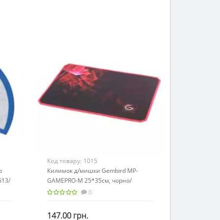
Код товару:
1015
o
Килимок д/мишки Gembird MP-
513/
GAMEPRO-M 25*35см, чорно/
червоний
0
147.00 грн.