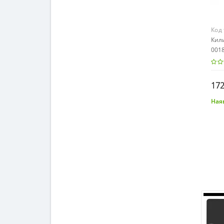
Код
Кили
0018
172
Наяв