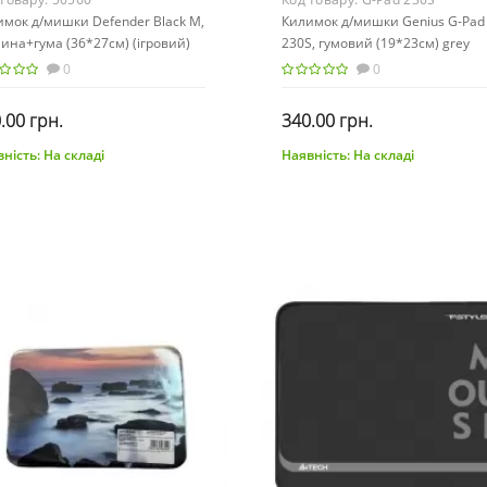
мок д/мишки Defender Black M,
Килимок д/мишки Genius G-Pad
ина+гума (36*27см) (ігровий)
230S, гумовий (19*23см) grey
60/
(ігровий)
0
0
.00 грн.
340.00 грн.
ність:
На складі
Наявність:
На складі
До кошика
До кошика