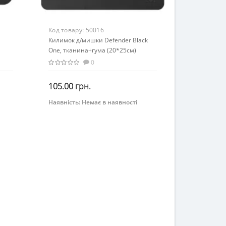
Код товару:
50016
Килимок д/мишки Defender Black
One, тканина+гума (20*25см)
/50016/
0
105.00 грн.
Наявність:
Немає в наявності
Закінчився