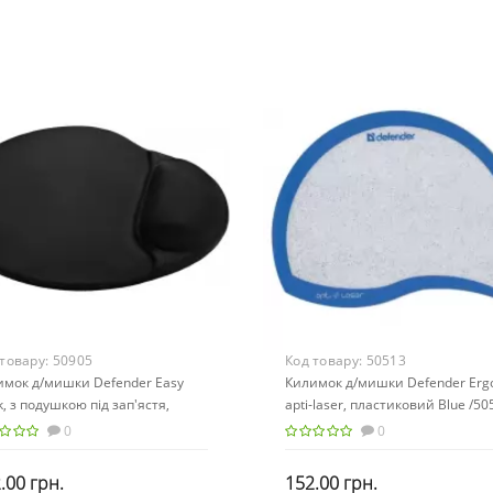
 товару:
50905
Код товару:
50513
имок д/мишки Defender Easy
Килимок д/мишки Defender Erg
, з подушкою під зап'ястя,
apti-laser, пластиковий Blue /50
ий (тканина) /50905/
0
0
.00 грн.
152.00 грн.