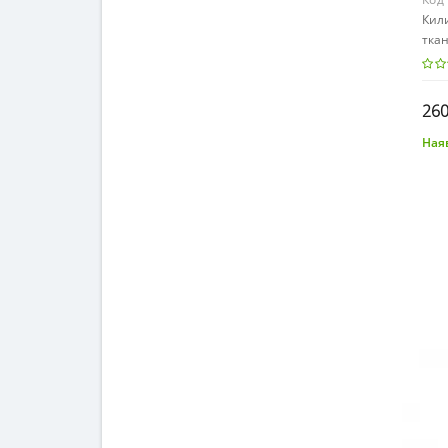
Кили
ткан
/505
260
Наяв