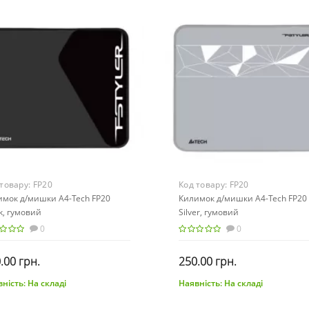
 товару:
FP20
Код товару:
FP20
имок д/мишки A4-Tech FP20
Килимок д/мишки A4-Tech FP20
k, гумовий
Silver, гумовий
0
0
.00 грн.
250.00 грн.
ність:
На складі
Наявність:
На складі
До кошика
До кошика