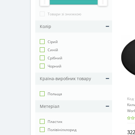
Товари зі знижкою
Колір
Сірий
Синій
Срібний
Чорний
Країна-виробник товару
Польща
Код
Кил
Метеріал
Work
чорн
Пластик
Полівінілхлорид
322