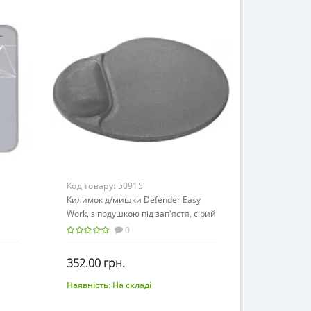
Код товару:
50915
Килимок д/мишки Defender Easy
Work, з подушкою під зап'ястя, сірий
(тканина) /50915/
0
352.00 грн.
Наявність:
На складі
До кошика