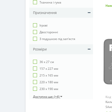
Тканина і гума
Наяв
Призначення
Ігрові
Двосторонні
З подушкою під зап'ястя
Розмiри
36 х 27 см
157 х 227 мм
215 х 165 мм
220 х 180 мм
230 x 190 мм
Доступно ще: (+4)
Код
Кил
Silv