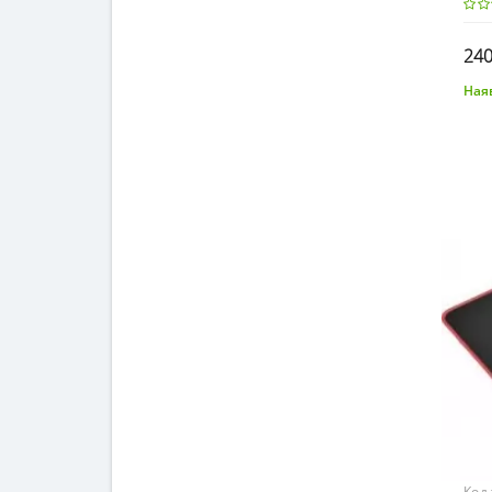
240
Наяв
Код