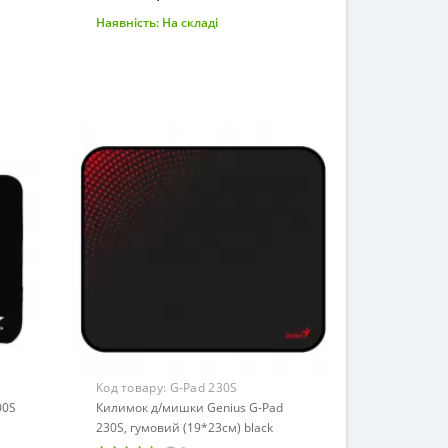
Наявність:
На складі
До кошика
Код товару:
G-Pad 230S
00S
Килимок д/мишки Genius G-Pad
230S, гумовий (19*23см) black
(ігровий)