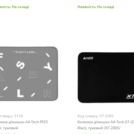
ність:
На складі
Наявність:
На складі
До кошика
До кошика
 товару:
9130
Код товару:
X7-200S
имок д/мишки A4-Tech FP25
Килимок д/мишки A4-Tech X7-2
er, гумовий
Black, гумовий /X7-200S/