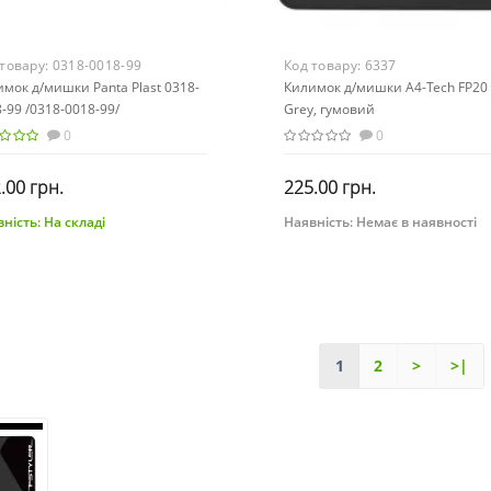
 товару:
0318-0018-99
Код товару:
6337
мок д/мишки Panta Plast 0318-
Килимок д/мишки A4-Tech FP20
-99 /0318-0018-99/
Grey, гумовий
0
0
.00 грн.
225.00 грн.
ність:
На складі
Наявність:
Немає в наявності
До кошика
Закінчився
1
2
>
>|